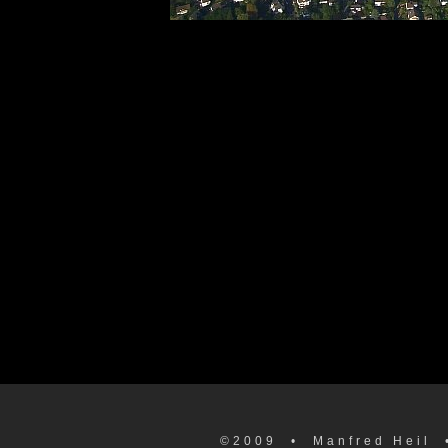
©2009
• Manfred Heil 