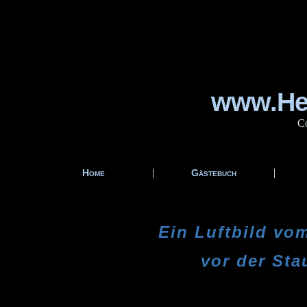
www.Hei
Co
|
|
Home
Gästebuch
Ein Luftbild vo
vor der St