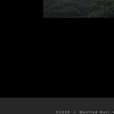
©2009
• Manfred Heil 