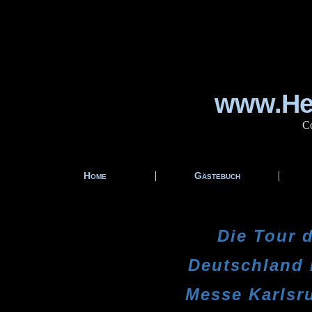
www.Hei
Co
|
|
Home
Gästebuch
Die Tour 
Deutschland 
Messe Karlsru