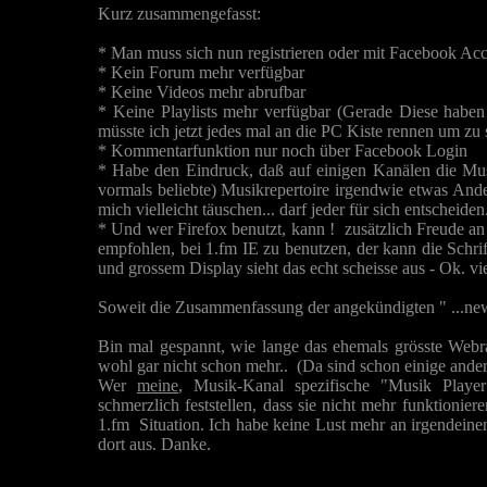
Kurz zusammengefasst:
* Man muss sich nun registrieren oder mit Facebook Acco
* Kein Forum mehr verfügbar
* Keine Videos mehr abrufbar
* Keine Playlists mehr verfügbar (Gerade Diese haben 
müsste ich jetzt jedes mal an die PC Kiste rennen um zu 
* Kommentarfunktion nur noch über Facebook Login
* Habe den Eindruck, daß auf einigen Kanälen die Mus
vormals beliebte) Musikrepertoire irgendwie etwas Ande
mich vielleicht täuschen... darf jeder für sich entscheiden
* Und wer Firefox benutzt, kann ! zusätzlich Freude an
empfohlen, bei 1.fm IE zu benutzen, der kann die Schri
und grossem Display sieht das echt scheisse aus - Ok. viell
Soweit die Zusammenfassung der angekündigten " ...new w
Bin mal gespannt, wie lange das ehemals grösste Webra
wohl gar nicht schon mehr.. (Da sind schon einige ande
Wer
meine
, Musik-Kanal spezifische "Musik Player
schmerzlich feststellen, dass sie nicht mehr funktionie
1.fm Situation. Ich habe keine Lust mehr an irgendeine
dort aus. Danke.